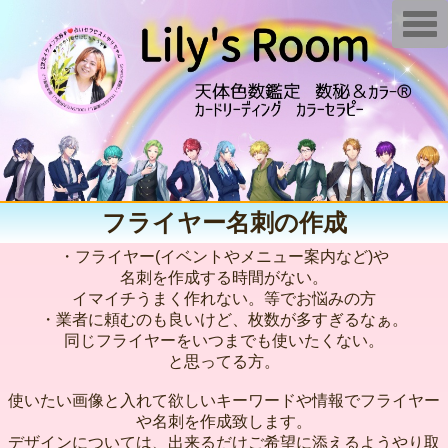
T
o
g
g
l
e
n
a
v
i
g
a
t
i
フライヤー名刺の作成
o
n
・フライヤー(イベントやメニュー案内など)や
名刺を作成する時間がない。
イマイチうまく作れない。等でお悩みの方
・業者に頼むのも良いけど、枚数が多すぎるなぁ。
同じフライヤーをいつまでも使いたくない。
と思ってる方。
使いたい画像と入れて欲しいキーワードや情報でフライヤー
や名刺を作成致します。
デザインについては、出来るだけご希望に添えるようやり取