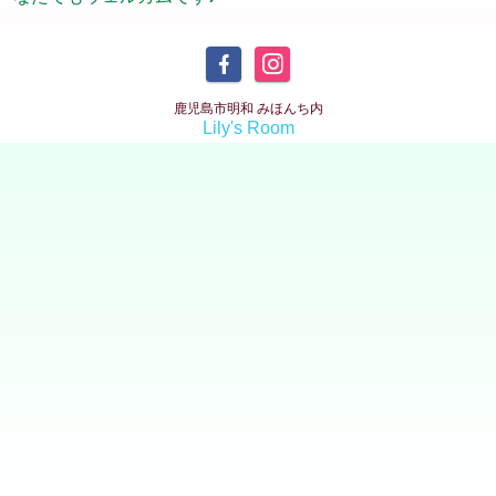
鹿児島市明和 みほんち内
Lily's Room