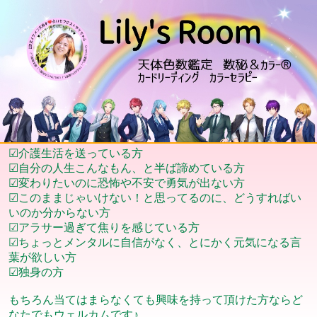
☑介護生活を送っている方
☑自分の人生こんなもん、と半ば諦めている方
☑変わりたいのに恐怖や不安で勇気が出ない方
☑このままじゃいけない！と思ってるのに、どうすればい
いのか分からない方
☑アラサー過ぎて焦りを感じている方
☑ちょっとメンタルに自信がなく、とにかく元気になる言
葉が欲しい方
☑独身の方
もちろん当てはまらなくても興味を持って頂けた方ならど
なたでもウェルカムです♪